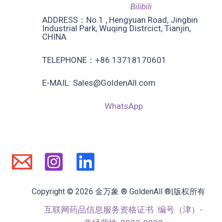
Bilibili
ADDRESS：No.1 , Hengyuan Road, Jingbin
Industrial Park, Wuqing Distrcict, Tianjin,
CHINA
TELEPHONE：+86 13718170601
E-MAIL: Sales@GoldenAll.com
WhatsApp
Copyright © 2026 金万象 ® GoldenAll ®|版权所有
互联网药品信息服务资格证书
编号（津）-