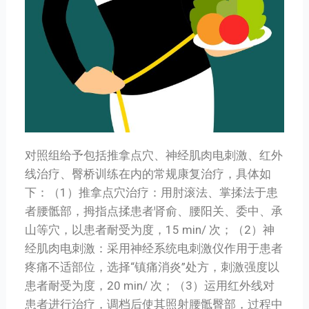
对照组给予包括推拿点穴、神经肌肉电刺激、红外
线治疗、臀桥训练在内的常规康复治疗，具体如
下：（1）推拿点穴治疗：用肘滚法、掌揉法于患
者腰骶部，拇指点揉患者肾俞、腰阳关、委中、承
山等穴，以患者耐受为度，15 min/ 次；（2）神
经肌肉电刺激：采用神经系统电刺激仪作用于患者
疼痛不适部位，选择“镇痛消炎”处方，刺激强度以
患者耐受为度，20 min/ 次；（3）运用红外线对
患者进行治疗，调档后使其照射腰骶臀部，过程中