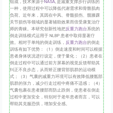
组成，技术来源于
NASA
, 是减重支撑步行训练的
一种，使用过程中可以降低代谢需求和骨骼肌肉
负荷。近年来，其因在中风、脊髓损伤、髋膝踝
关节损伤等领域的显著辅助效果而倍受康复治疗
师的青睐。本研究创新性地把
反重力跑台
系统的
倒走训练模式运用于 NLBP 患者中取得显著疗
效。相对于单纯的倒走训练，
反重力跑台
的倒走
训练有如下优势：（1）倒走速度和时间可以根据
患者身体状况进行设定，便于量化；（2）患者在
倒走过程中可以通过前方屏幕的视觉反馈帮助其
纠正不良步态，从而矫正腰背部肌群的运动模
式；（3）气囊的减重力环境可以有效降低腰骶部
肌群的张力，减少行走过程中疼痛不适感；（4）
气囊包裹在患者腰部而防止跌倒，使患者在倒走
过程中更加安全，特别对于老年患者而言，可以
帮助其克服恐惧，增加安全感。