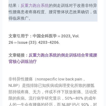
结果：
反重力跑台系统
的倒走训练对于改善非特异
性腰痛患者疼痛程度、腰背整体状态效果确切，值
得临床推广。
文章引用于：中国全科医学 ›› 2023, Vol.
26 ›› Issue (33): 4203-4206.
文章链接：
反重力跑台系统的倒走训练结合常规腰
背核心训练治疗
非特异性腰痛（nonspecific low back pain，
NLBP）是指排除已知疾病或病理变化所致的腰骶
部持续疼痛、无力，伴或不伴下肢放射痛、活动受
限的疾病。流行病学研究显示，50%~80% 的成年
人的一生会有腰痛的经历，而 NLBP 约占 90%，对