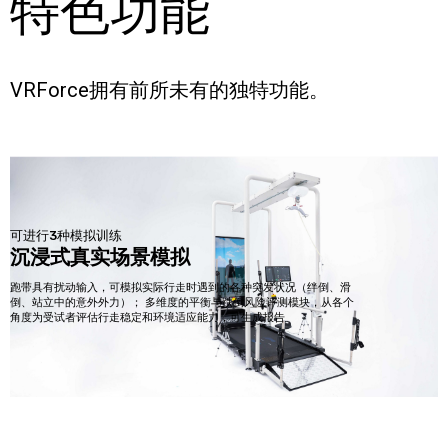
特色功能
VRForce拥有前所未有的独特功能。
可进行3种模拟训练
精准捕捉用户的步态参数
沉浸式真实场景模拟
数据实时反馈与调控
跑带具有扰动输入，可模拟实际行走时遇到的各种突发状况（绊倒、滑
支持自定义个性化训练方案，可保存为模板，方便下次一键调用； 支持6
倒、站立中的意外外力）； 多维度的平衡与跌倒风险评测模块，从各个
分钟步行试验等多种临床试验，根据结果计算最大摄氧量，评估心肺运动
角度为受试者评估行走稳定和环境适应能力，可生成报告
能力