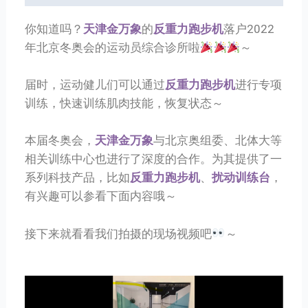
你知道吗？
天津金万象
的
反重力跑步机
落户2022
年北京冬奥会的运动员综合诊所啦
～
届时，运动健儿们可以通过
反重力跑步机
进行专项
训练，快速训练肌肉技能，恢复状态～
本届冬奥会，
天津金万象
与北京奥组委、北体大等
相关训练中心也进行了深度的合作。为其提供了一
系列科技产品，比如
反重力跑步机
、
扰动训练台
，
有兴趣可以参看下面内容哦～
接下来就看看我们拍摄的现场视频吧
～