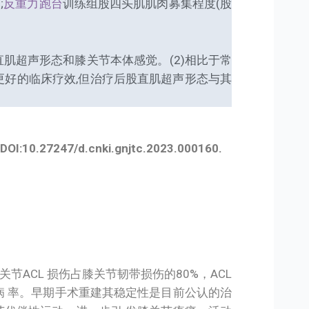
;
反重力跑台
训练组股四头肌肌肉募集程度(股
肌超声形态和膝关节本体感觉。(2)相比于常
好的临床疗效,但治疗后股直肌超声形态与其
47/d.cnki.gnjtc.2023.000160.
ACL 损伤占膝关节韧带损伤的80%，ACL
病 率。早期手术重建其稳定性是目前公认的治