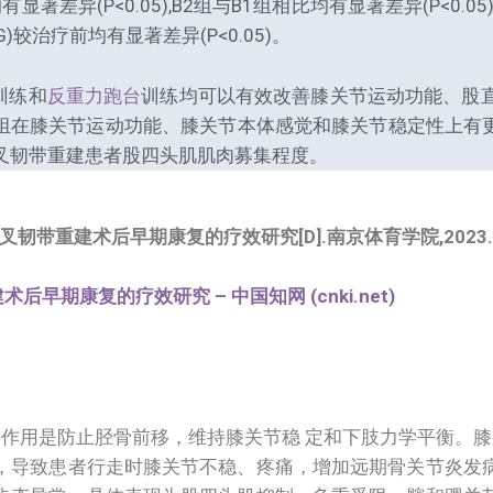
显著差异(P<0.05),B2组与B1组相比均有显著差异(P<0.05)
)较治疗前均有显著差异(P<0.05)。
训练和
反重力跑台
训练均可以有效改善膝关节运动功能、股直
组在膝关节运动功能、膝关节本体感觉和膝关节稳定性上有更
叉韧带重建患者股四头肌肌肉募集程度。
术后早期康复的疗效研究[D].南京体育学院,2023.DOI:10.272
期康复的疗效研究 – 中国知网 (cnki.net)
作用是防止胫骨前移，维持膝关节稳 定和下肢力学平衡。膝关节
，导致患者行走时膝关节不稳、疼痛，增加远期骨关节炎发