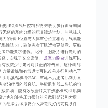
备使用特殊气压控制系统 来改变步行训练期间
进行无痛的系统分级的康复锻炼计划。与悬挂式
系统力的作用位置与人体重心位置相近，气囊能
无黏性阻 力，致使患者下肢运动更随意、更贴
患者功能要求也低。此外，还能促 进行走时的
减轻，实现了安全康复。
反重力跑台
训练可以
并有效减少行走时对膝盖的冲击量。这种训 练
肉力量锻炼和有氧运动可以改善步行和动态平
四头肌萎缩和增强ACL 重建术后患者肌肉力量
患者治疗后的股直肌、半腱肌和股二头肌的均
积极影响，能有效改善膝关节步态模式和 肌肉
设计也能够将压力很好的分散到臀部和大腿，
够 为患者后续康复介入营造良好的前提条件，