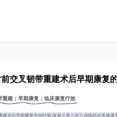
练对前交叉韧带重建术后早期康复
带重建；早期康复；临床康复疗效
重建术后早期康复中的疗效,探索
反重力跑台
训练结合常规康