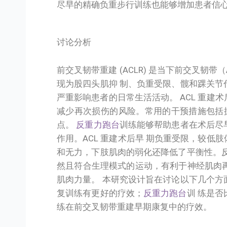
尽早的精确负重步行训练也能够增加患者信
讨论分析
前交叉韧带重建 (ACLR) 是当下前交叉
现为股四头肌抑 制、负重受限、髋和踝关节
严重影响患者的日常生活活动。 ACL 重
减少再次损伤的风险。常用的干预措施包括振
点。
反重力跑台
训练能够帮助患者在术后尽
作用。ACL 重建术后早 期负重受限，较
和无力，下肢肌肉的弱化还降低了平衡性。反
然且符合生理模式的运动，有利于神经肌肉
肌肉力量。 本研究设计旨在讨论以下几个方
复训练有更好的疗效；
反重力跑台
训 练是
练在前交叉韧带重建早期康复中的疗效。