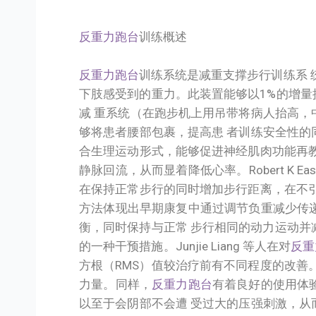
反重力跑台
训练概述
反重力跑台
训练系统是减重支撑步行训练系 
下肢感受到的重力。此装置能够以1%的增量
减 重系统（在跑步机上用吊带将病人抬高，
够将患者腰部包裹，提高患 者训练安全性的
合生理运动形式，能够促进神经肌肉功能再教
静脉回流，从而显着降低心率。Robert K Eas
在保持正常步行的同时增加步行距离，在不引
方法体现出早期康复中通过调节负重减少传
衡，同时保持与正常 步行相同的动力运动并
的一种干预措施。Junjie Liang 等人在对
反重
方根（RMS）值较治疗前有不同程度的改善
力量。同样，
反重力跑台
有着良好的使用体
以至于会阴部不会遭 受过大的压强刺激，从