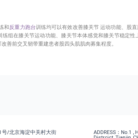
练和
反重力跑台
训练均可以有效改善膝关节 运动功能、股直
训练组在膝关节运动功能、膝关节本体感觉和膝关节稳定性
可改善前交叉韧带重建患者股四头肌肌肉募集程度。
1号/北京海淀中关村大街
ADDRESS：No.1 , He
Distrcict, Tianjin, 