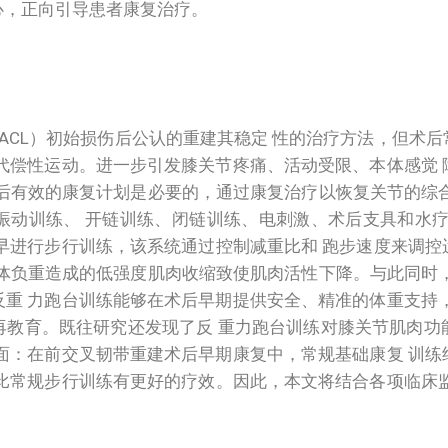
心，正向引导患者康复治疗。
韧带（ACL）初始损伤后公认的重建其稳定 性的治疗方法，但
代偿性运动。进一步引发膝关节疼痛、活动受限、本体感觉
建术后有效的康复计划是必要的，通过康复治疗以恢复关节的综
动训练、 开链训练、闭链训练、电刺激、术后支具和水疗法
早进行步行训练，该系统通过控制减重比和 跑步速度来调控
低肢体负重造成的低强度肌肉收缩致使肌肉活性下降。与此同时
重 力跑台训练能够在术后早期提供安全、精准的体重支持
再教育。既往研究还发现了反 重力跑台训练对膝关节肌肉功
面：在前交叉韧带重建术后早期康复中，常规基础康复 训练
否比常规步行训练有更好的疗效。因此，本文将结合各项临床