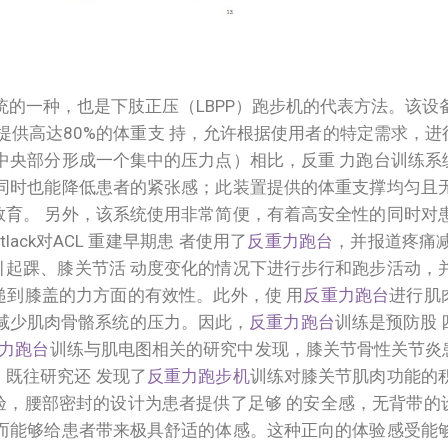
统的一种，也是下肢正压（LBPP）跑步机的代表方法。该设
提供高达80%的体重支 持，允许根据使用者的特定需求，
中央部分形成一个集中的压力点）相比，反重 力跑台训练
同时也能降低患者的紧张感；此装置提供的体重支撑均匀且
育。 另外，该系统使用非常简便，有着高安全性的同时对
tlack对ACL 重建早期患 者使用了
反重力跑台
，并报道疼痛
起踝、膝关节活 动度变化的情况下进行步行和跑步活动，
递到膝盖的力方面的有效性。此外，使 用
反重力跑台
进行肌
减少肌肉骨骼系统的压力。因此，
反重力跑台
训练是预防股 
力跑台
训练与肌电图相关的研究中发现，膝关节骨性关节炎
。既往研究还 发现了
反重力跑步机
训练对膝关节肌肉功能的
验，腰部密封的设计为患者提供了足够 的安全感，无背带的
而能够给患者带来极具舒适的体感。这种正向的体验感受能