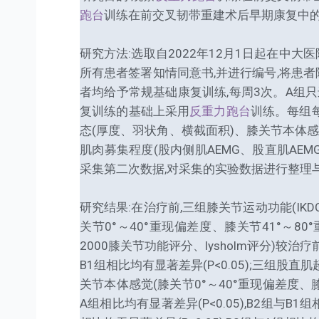
跑台
训练在前交叉韧带重建术后早期康复中
研究方法:选取自2022年12月1日起在中
所有患者签署知情同意书,并进行编号,将患者随机
者均给予常规基础康复训练,每周3次。A组只
复训练的基础上采用
反重力跑台
训练。每组每
态(厚度、羽状角、横截面积)、膝关节本体感觉(
肌肉募集程度(股内侧肌AEMG、股直肌AE
采集第二次数据,对采集的实验数据进行整理
研究结果:在治疗前,三组膝关节运动功能(IKD
关节0°～40°重现偏差度、膝关节41°～80°
2000膝关节功能评分、lysholm评分)较治疗前
B1组相比均有显著差异(P<0.05);三组股直
关节本体感觉(膝关节0°～40°重现偏差度、膝关
A组相比均有显著差异(P<0.05),B2组与B1组