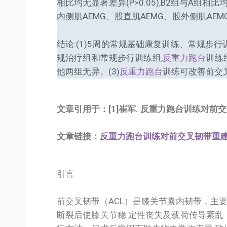
相比均无显著差异(P>0.05),B2组与A组相比均有
内侧肌AEMG、股直肌AEMG、股外侧肌AEMG
结论:(1)5周的常规基础康复训练、常规步行
规治疗组和常规步行训练组,
反重力跑台
训练
他两组无异。(3)
反重力跑台
训练可改善前交
文章引用于：[1]崔军. 反重力跑台训练对前交叉韧带重建
文章链接：
反重力跑台训练对前交叉韧带重建术后早
引言
前交叉韧带（ACL）是膝关节囊内韧带，主要
断裂后使膝关节稳 定性丧失及载荷传导紊乱