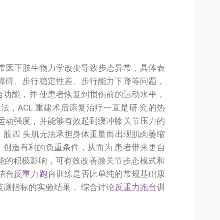
术后常因下肢生物力学改变导致步态异常，具体表
 障碍、步行稳定性差、步行能力下降等问题，
合功能，并 使患者恢复到损伤前的运动水平，
，ACL 重建术后康复治疗一直是研 究的热
运动强度，并能够有效起到缓冲膝关节压力的
，股四 头肌无法承担身体重量而出现肌肉萎缩
，创造有利的负重条件，从而为 患者带来更自
能的积极影响，可有效改善膝关节步态模式和
结合
反重力跑台
训练是否比单纯的常规基础康
监测指标的实验结果， 综合讨论
反重力跑台
训