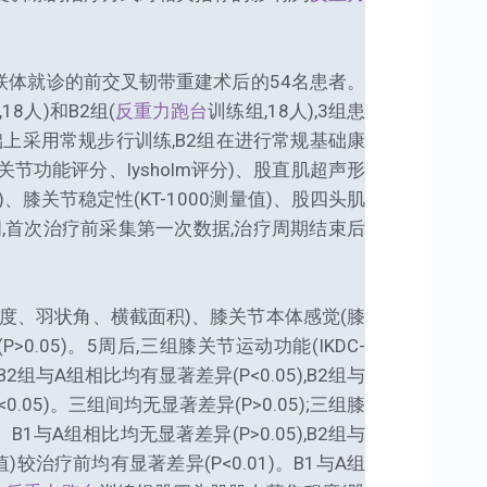
联体就诊的前交叉韧带重建术后的54名患者。
8人)和B2组(
反重力跑台
训练组,18人),3组患
上采用常规步行训练,B2组在进行常规基础康
关节功能评分、lysholm评分)、股直肌超声形
、膝关节稳定性(KT-1000测量值)、股四头肌
周,首次治疗前采集第一次数据,治疗周期结束后
态(厚度、羽状角、横截面积)、膝关节本体感觉(膝
0.05)。5周后,三组膝关节运动功能(IKDC-
B2组与A组相比均有显著差异(P<0.05),B2组与
05)。三组间均无显著差异(P>0.05);三组膝
1与A组相比均无显著差异(P>0.05),B2组与
量值)较治疗前均有显著差异(P<0.01)。B1与A组