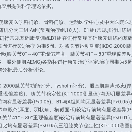
的应用提供科学理论依据。
大医院康复医学科门诊、骨科门诊、运动医学中心及中大医院医
分为三组:A组(常规治疗组,18人)、B1组(常规步行训练组,1
进行常规基础康复训练,B1组在进行常规基础康复训练的基础
周进行3次治疗,为期5周。对膝关节运动功能(IKDC-2000膝
膝关节0°～40°重现偏差度、膝关节41°～80°重现偏差度)
MG、股外侧肌AEMG)各指标进行康复治疗评定,治疗周期为5
与分析,最后分析讨论。
C-2000膝关节功能评分、lysholm评分)、股直肌超声形
重现偏差度)、膝关节稳定性(KT-1000测量值)均无明显差异(P>
均有显著差异(P<0.05)。B1与A组间均无显著差异(P>0.05),
肌超声形态(厚度、羽状角、横截面积)较治疗前均有显著差异(P<0.
节41°～80°重现偏差度)较治疗前均有显著差异(P<0.01)。B
相比均有显著差异(P<0.05);三组膝关节稳定性(KT-1000测