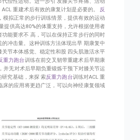
节代偿性运动。进一步引 发膝关节疼痛、活动
ACL 重建术后有效的康复计划是必要的。
反
，模拟正常的步行训练情景，提供有效的运动
量提供高达80%的体重支持，允许根据使用者
者功能要求不 高，可以在保持正常步行的同时
盖的冲击量。这种训练方法体现出早 期康复中
膝关节本体感觉、稳定性和股 四头肌激活水平
反重力跑台
训练在前交叉韧带重建术后早期康
响，并无对术后早期负重锻炼干预下对膝关节运
研究基础，来探 索
反重力跑台
训练对ACL 重
临床的应用将更趋广泛，可以向神经康复领域