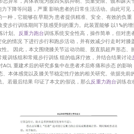
步态异常，具体表现为股四头肌抑制、负重受限、髋和踝关
力下降等问题，严重 影响患者的日常生活活动。由此可见，
的一种，它能够在早期为 患者提供精准、安全、有效的负重
改变步行训练期间下肢感受到的重力。此装置能够 以1%的增
炼计划。
反重力跑台
训练系统安全性高，操作简单，但对患
化的情况 下进行步行和跑步活动，并有效减少行走时对膝
性。 因此，本文围绕膝关节运动功能、股直肌超声形态、
常规训练组和常规步行训练 组的临床疗效，并结合结果讨论
对ACL 重建术后的研究多集中在患者术后疼痛和步态 的影
态、本体感觉以及膝关节稳定性疗效的相关研究。依据先前的
法。若最后结果 印证了本文的假说，那么
反重力跑台
训练在