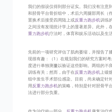
我们的假设仅得到部分证实。我们没有注意
和胫骨平台骨折组中，术后六周腿部周长（
置换术后接受四周陆上或
反重力跑步机
训练
之间没有发现统计学上的显著差异。此外，
重力跑步机
疗法时，体育和娱乐活动以及生活
先前的一项研究评估了肌肉萎缩，并报告了膝
现很有趣：（1）在规划我们的研究方案时考
度进行单独测量以验证这些影响。两组的不
训练有关；然而，由于在
反重力跑步机
上锻
组中发生手术部位感染。目前，尚未确定针
用
反重力跑步机
的策略，特别是针对胫骨平
法进行部分负重。
作为治疗的一部分，
反重力跑步机
康复治疗也