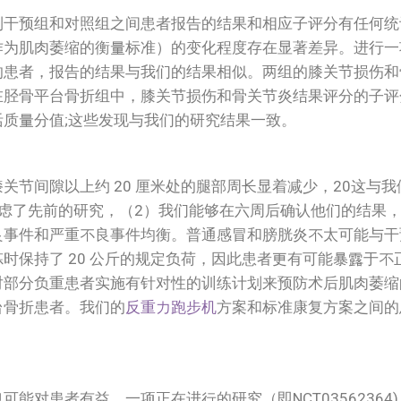
到干预组和对照组之间患者报告的结果和相应子评分有任何统
作为肌肉萎缩的衡量标准）的变化程度存在显著差异。进行一
的患者，报告的结果与我们的结果相似。两组的膝关节损伤和
在胫骨平台骨折组中，膝关节损伤和骨关节炎结果评分的子评
质量分值;这些发现与我们的研究结果一致。
关节间隙以上约 20 厘米处的腿部周长显着减少，20这与
虑了先前的研究，（2）我们能够在六周后确认他们的结果
良事件和严重不良事件均衡。普通感冒和膀胱炎不太可能与干
炼时保持了 20 公斤的规定负荷，因此患者更有可能暴露于不
对部分负重患者实施有针对性的训练计划来预防术后肌肉萎缩
台骨折患者。我们的
反重力跑步机
方案和标准康复方案之间的
可能对患者有益。一项正在进行的研究（即NCT0356236