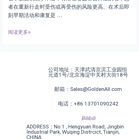
者在重新行走时受伤或再受伤的风险更高。在术后即
刻早期活动和康复是 …
分
阅读更多»
享|
反
重
力
公司地址：天津武清京滨工业园恒
技
元道1号/北京海淀中关村大街18号
术
邮箱：Sales@GoldenAll.com
在
心
电话：+86 13701090242
脏
康
Bilibili
复
ADDRESS：No.1 , Hengyuan Road, Jingbin
Industrial Park, Wuqing Distrcict, Tianjin,
领
CHINA